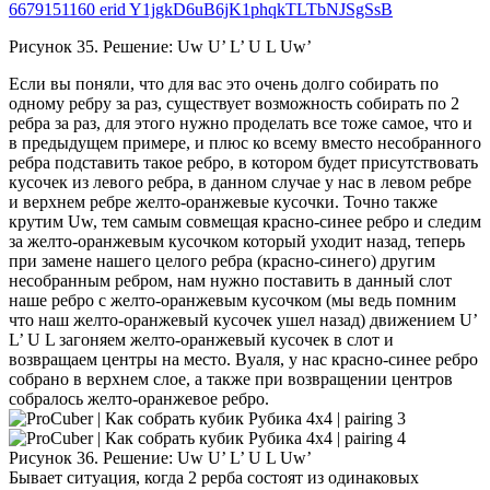
6679151160 erid Y1jgkD6uB6jK1phqkTLTbNJSgSsB
Рисунок 35. Решение: Uw U’ L’ U L Uw’
Если вы поняли, что для вас это очень долго собирать по
одному ребру за раз, существует возможность собирать по 2
ребра за раз, для этого нужно проделать все тоже самое, что и
в предыдущем примере, и плюс ко всему вместо несобранного
ребра подставить такое ребро, в котором будет присутствовать
кусочек из левого ребра, в данном случае у нас в левом ребре
и верхнем ребре желто-оранжевые кусочки. Точно также
крутим Uw, тем самым совмещая красно-синее ребро и следим
за желто-оранжевым кусочком который уходит назад, теперь
при замене нашего целого ребра (красно-синего) другим
несобранным ребром, нам нужно поставить в данный слот
наше ребро с желто-оранжевым кусочком (мы ведь помним
что наш желто-оранжевый кусочек ушел назад) движением U’
L’ U L загоняем желто-оранжевый кусочек в слот и
возвращаем центры на место. Вуаля, у нас красно-синее ребро
собрано в верхнем слое, а также при возвращении центров
собралось желто-оранжевое ребро.
Рисунок 36. Решение: Uw U’ L’ U L Uw’
Бывает ситуация, когда 2 рерба состоят из одинаковых