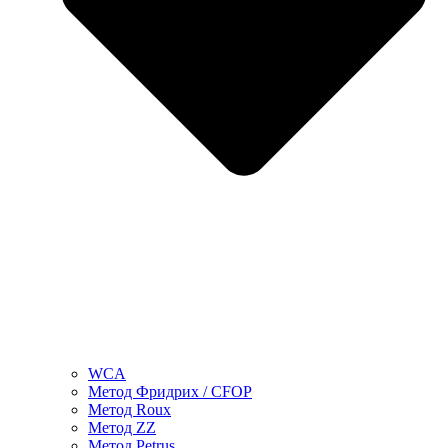
WCA
Метод Фридрих / CFOP
Метод Roux
Метод ZZ
Метод Petrus