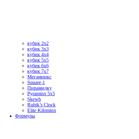
кубик 2х2
кубик 3х3
кубик 4х4
кубик 5х5
кубик 6х6
кубик 7х7
Мегаминкс
Square-1
Пирамидку
Pyraminx 5х5
Skewb
Rubik’s Clock
Elite Kilominx
Формулы