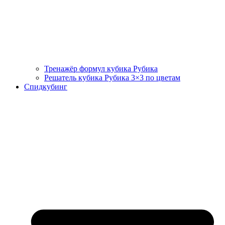
Тренажёр формул кубика Рубика
Решатель кубика Рубика 3×3 по цветам
Спидкубинг