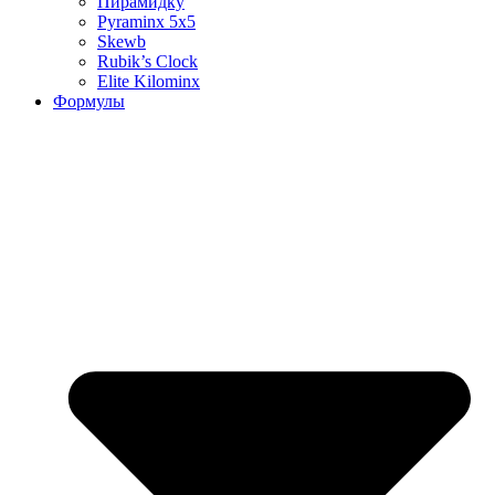
Пирамидку
Pyraminx 5х5
Skewb
Rubik’s Clock
Elite Kilominx
Формулы