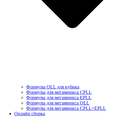
Формулы OLL для кубика
Формулы для мегаминкса СPLL
Формулы для мегаминкса EPLL
Формулы для мегаминкса OLL
Формулы для мегаминкса CPLL+EPLL
Онлайн сборка