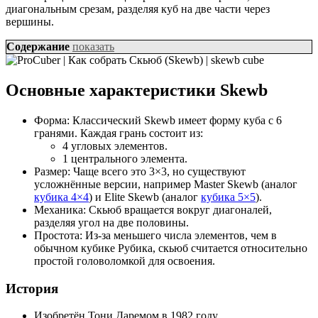
диагональным срезам, разделяя куб на две части через
вершины.
Содержание
показать
Основные характеристики Skewb
Форма: Классический Skewb имеет форму куба с 6
гранями. Каждая грань состоит из:
4 угловых элементов.
1 центрального элемента.
Размер: Чаще всего это 3×3, но существуют
усложнённые версии, например Master Skewb (аналог
кубика 4×4
) и Elite Skewb (аналог
кубика 5×5
).
Механика: Скьюб вращается вокруг диагоналей,
разделяя угол на две половины.
Простота: Из-за меньшего числа элементов, чем в
обычном кубике Рубика, скьюб считается относительно
простой головоломкой для освоения.
История
Изобретён Тони Даремом в 1982 году.