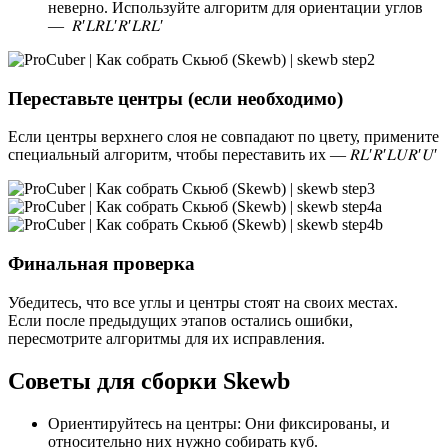
неверно.
Используйте алгоритм для ориентации углов
— 𝑅
′
𝐿
𝑅
𝐿
′
𝑅
′
𝐿
𝑅
𝐿
′
Переставьте центры (если необходимо)
Если центры верхнего слоя не совпадают по цвету, примените
специальный алгоритм, чтобы переставить их — 𝑅𝐿′𝑅′𝐿𝑈𝑅′𝑈′
Финальная проверка
Убедитесь, что все углы и центры стоят на своих местах.
Если после предыдущих этапов остались ошибки,
пересмотрите алгоритмы для их исправления.
Советы для сборки Skewb
Ориентируйтесь на центры: Они фиксированы, и
относительно них нужно собирать куб.