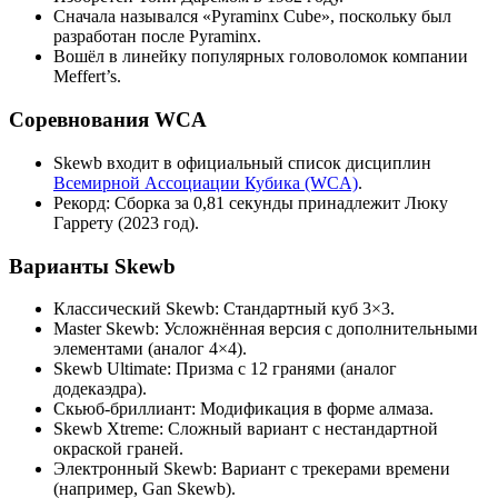
Сначала назывался «Pyraminx Cube», поскольку был
разработан после Pyraminx.
Вошёл в линейку популярных головоломок компании
Meffert’s.
Соревнования WCA
Skewb входит в официальный список дисциплин
Всемирной Ассоциации Кубика (WCA)
.
Рекорд: Сборка за 0,81 секунды принадлежит Люку
Гаррету (2023 год).
Варианты Skewb
Классический Skewb: Стандартный куб 3×3.
Master Skewb: Усложнённая версия с дополнительными
элементами (аналог 4×4).
Skewb Ultimate: Призма с 12 гранями (аналог
додекаэдра).
Скьюб-бриллиант: Модификация в форме алмаза.
Skewb Xtreme: Сложный вариант с нестандартной
окраской граней.
Электронный Skewb: Вариант с трекерами времени
(например, Gan Skewb).