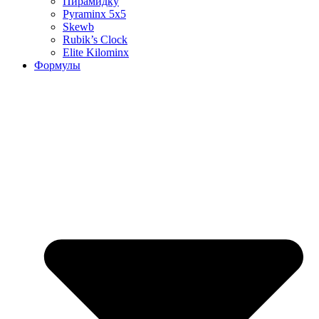
Пирамидку
Pyraminx 5х5
Skewb
Rubik’s Clock
Elite Kilominx
Формулы