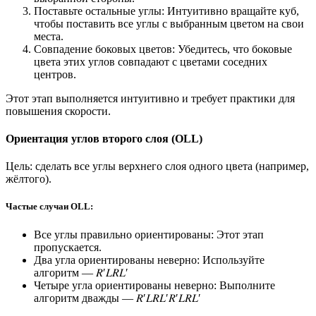
Поставьте остальные углы: Интуитивно вращайте куб,
чтобы поставить все углы с выбранным цветом на свои
места.
Совпадение боковых цветов: Убедитесь, что боковые
цвета этих углов совпадают с цветами соседних
центров.
Этот этап выполняется интуитивно и требует практики для
повышения скорости.
Ориентация углов второго слоя (OLL)
Цель: сделать все углы верхнего слоя одного цвета (например,
жёлтого).
Частые случаи OLL:
Все углы правильно ориентированы: Этот этап
пропускается.
Два угла ориентированы неверно: Используйте
алгоритм — 𝑅′𝐿𝑅𝐿′
Четыре угла ориентированы неверно: Выполните
алгоритм дважды — 𝑅′𝐿𝑅𝐿′𝑅′𝐿𝑅𝐿′