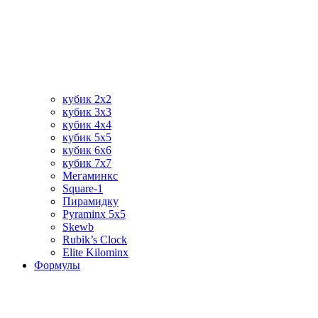
кубик 2х2
кубик 3х3
кубик 4х4
кубик 5х5
кубик 6х6
кубик 7х7
Мегаминкс
Square-1
Пирамидку
Pyraminx 5х5
Skewb
Rubik’s Clock
Elite Kilominx
Формулы