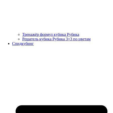
Тренажёр формул кубика Рубика
Решатель кубика Рубика 3×3 по цветам
Спидкубинг