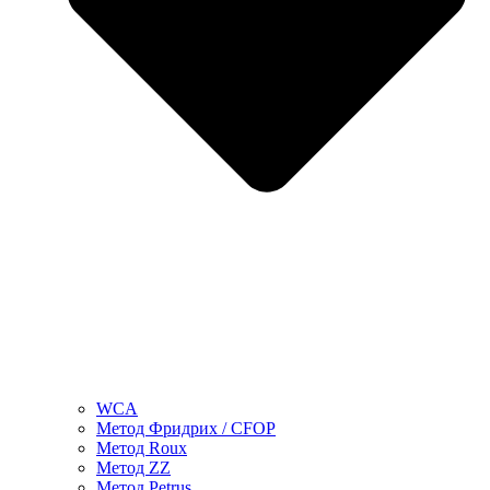
WCA
Метод Фридрих / CFOP
Метод Roux
Метод ZZ
Метод Petrus