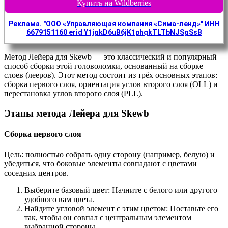
Купить на Wildberries
Реклама. "ООО «Управляющая компания «Сима-ленд»" ИНН
6679151160 erid Y1jgkD6uB6jK1phqkTLTbNJSgSsB
Метод Лейера для Skewb — это классический и популярный
способ сборки этой головоломки, основанный на сборке
слоев (лееров). Этот метод состоит из трёх основных этапов:
сборка первого слоя, ориентация углов второго слоя (OLL) и
перестановка углов второго слоя (PLL).
Этапы метода Лейера для Skewb
Сборка первого слоя
Цель: полностью собрать одну сторону (например, белую) и
убедиться, что боковые элементы совпадают с цветами
соседних центров.
Выберите базовый цвет: Начните с белого или другого
удобного вам цвета.
Найдите угловой элемент с этим цветом: Поставьте его
так, чтобы он совпал с центральным элементом
выбранной стороны.