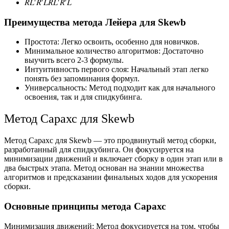
𝑅𝐿′𝑅′𝐿𝑅𝐿′𝑅′𝐿
Преимущества метода Лейера для Skewb
Простота: Легко освоить, особенно для новичков.
Минимальное количество алгоритмов: Достаточно
выучить всего 2-3 формулы.
Интуитивность первого слоя: Начальный этап легко
понять без запоминания формул.
Универсальность: Метод подходит как для начального
освоения, так и для спидкубинга.
Метод Сарахс для Skewb
Метод Сарахс для Skewb — это продвинутый метод сборки,
разработанный для спидкубинга. Он фокусируется на
минимизации движений и включает сборку в один этап или в
два быстрых этапа. Метод основан на знании множества
алгоритмов и предсказании финальных ходов для ускорения
сборки.
Основные принципы метода Сарахс
Минимизация движений: Метод фокусируется на том, чтобы