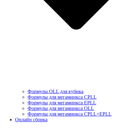
Формулы OLL для кубика
Формулы для мегаминкса СPLL
Формулы для мегаминкса EPLL
Формулы для мегаминкса OLL
Формулы для мегаминкса CPLL+EPLL
Онлайн сборка