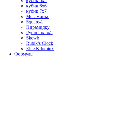
кубик 5х5
кубик 6х6
кубик 7х7
Мегаминкс
Square-1
Пирамидку
Pyraminx 5х5
Skewb
Rubik’s Clock
Elite Kilominx
Формулы